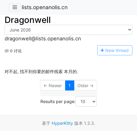
lists.openanolis.cn
Dragonwell
dragonwell@lists.openanolis.cn
N
ew thread
0 讨论
对不起, 找不到你要的邮件线索 本月的.
← Newer
1
Older →
Results per page:
基于
HyperKitty
版本 1.3.3.