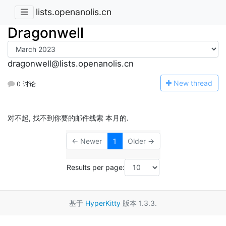
lists.openanolis.cn
Dragonwell
dragonwell@lists.openanolis.cn
N
ew thread
0 讨论
对不起, 找不到你要的邮件线索 本月的.
← Newer
1
Older →
Results per page:
基于
HyperKitty
版本 1.3.3.