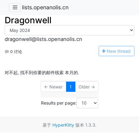
lists.openanolis.cn
Dragonwell
dragonwell@lists.openanolis.cn
N
ew thread
0 讨论
对不起, 找不到你要的邮件线索 本月的.
← Newer
1
Older →
Results per page:
基于
HyperKitty
版本 1.3.3.