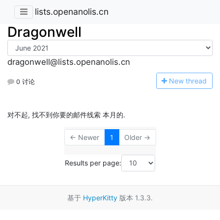
lists.openanolis.cn
Dragonwell
dragonwell@lists.openanolis.cn
N
ew thread
0 讨论
对不起, 找不到你要的邮件线索 本月的.
← Newer
1
Older →
Results per page:
基于
HyperKitty
版本 1.3.3.