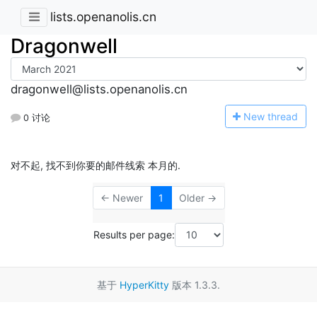
lists.openanolis.cn
Dragonwell
dragonwell@lists.openanolis.cn
N
ew thread
0 讨论
对不起, 找不到你要的邮件线索 本月的.
← Newer
1
Older →
Results per page:
基于
HyperKitty
版本 1.3.3.