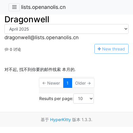
lists.openanolis.cn
Dragonwell
dragonwell@lists.openanolis.cn
N
ew thread
0 讨论
对不起, 找不到你要的邮件线索 本月的.
← Newer
1
Older →
Results per page:
基于
HyperKitty
版本 1.3.3.