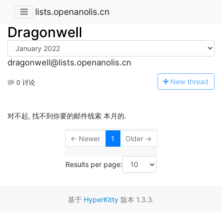
lists.openanolis.cn
Dragonwell
dragonwell@lists.openanolis.cn
N
ew thread
0 讨论
对不起, 找不到你要的邮件线索 本月的.
← Newer
1
Older →
Results per page:
基于
HyperKitty
版本 1.3.3.