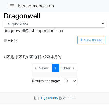
lists.openanolis.cn
Dragonwell
dragonwell@lists.openanolis.cn
N
ew thread
0 讨论
对不起, 找不到你要的邮件线索 本月的.
← Newer
1
Older →
Results per page:
基于
HyperKitty
版本 1.3.3.