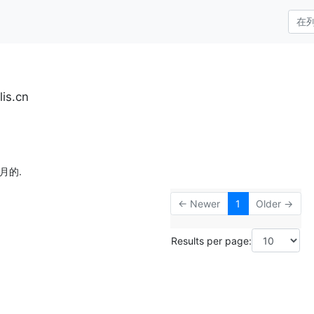
is.cn
月的.
← Newer
1
Older →
Results per page: