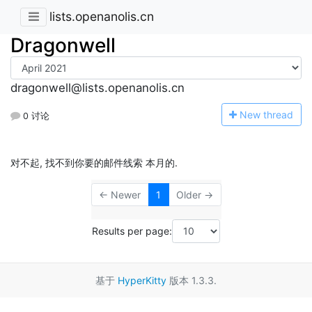
lists.openanolis.cn
Dragonwell
dragonwell@lists.openanolis.cn
N
ew thread
0 讨论
对不起, 找不到你要的邮件线索 本月的.
← Newer
1
Older →
Results per page:
基于
HyperKitty
版本 1.3.3.