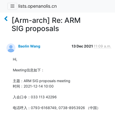
lists.openanolis.cn
[Arm-arch] Re: ARM
SIG proposals
Baolin Wang
13 Dec 2021
11:09 a.m.
Hi,

Meeting信息如下：

主题：ARM SIG proposals meeting

时间：2021-12-14 10:00

入会口令：033 113 42296

电话呼入：0793-6168749, 0738-8953926 （中国）
