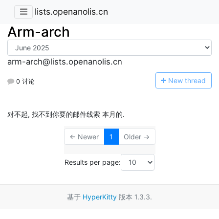
lists.openanolis.cn
Arm-arch
arm-arch@lists.openanolis.cn
N
ew thread
0 讨论
对不起, 找不到你要的邮件线索 本月的.
← Newer
1
Older →
Results per page:
基于
HyperKitty
版本 1.3.3.