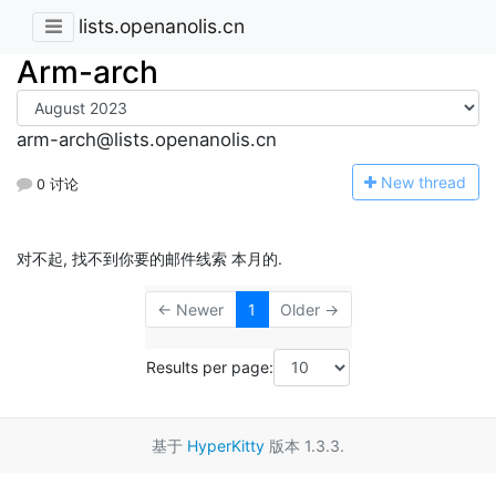
lists.openanolis.cn
Arm-arch
arm-arch@lists.openanolis.cn
N
ew thread
0 讨论
对不起, 找不到你要的邮件线索 本月的.
← Newer
1
Older →
Results per page:
基于
HyperKitty
版本 1.3.3.