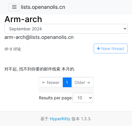
lists.openanolis.cn
Arm-arch
arm-arch@lists.openanolis.cn
N
ew thread
0 讨论
对不起, 找不到你要的邮件线索 本月的.
← Newer
1
Older →
Results per page:
基于
HyperKitty
版本 1.3.3.