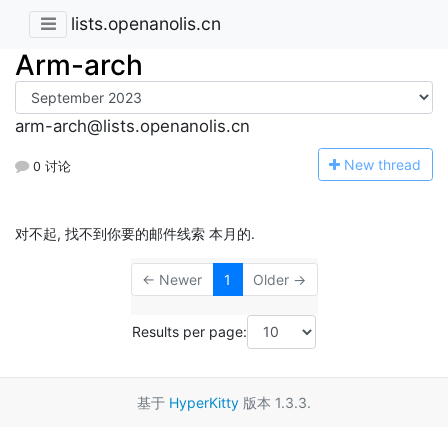
lists.openanolis.cn
Arm-arch
arm-arch@lists.openanolis.cn
N
ew thread
0 讨论
对不起, 找不到你要的邮件线索 本月的.
← Newer
1
Older →
Results per page:
基于
HyperKitty
版本 1.3.3.