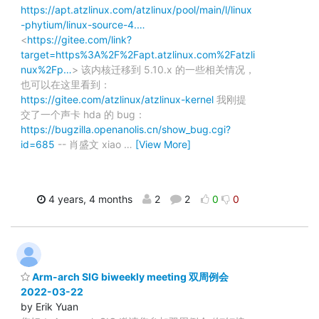
https://apt.atzlinux.com/atzlinux/pool/main/l/linux
-phytium/linux-source-4.…
<
https://gitee.com/link?
target=https%3A%2F%2Fapt.atzlinux.com%2Fatzli
nux%2Fp…
> 该内核迁移到 5.10.x 的一些相关情况，
也可以在这里看到：
https://gitee.com/atzlinux/atzlinux-kernel
我刚提
交了一个声卡 hda 的 bug：
https://bugzilla.openanolis.cn/show_bug.cgi?
id=685
-- 肖盛文 xiao
…
[View More]
4 years, 4 months
2
2
0
0
Arm-arch SIG biweekly meeting 双周例会
2022-03-22
by Erik Yuan