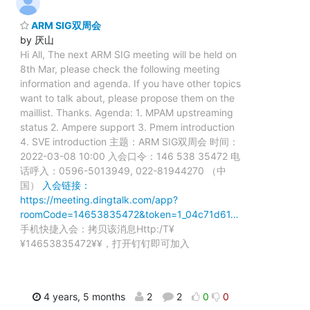
ARM SIG双周会
by 厌山
Hi All, The next ARM SIG meeting will be held on
8th Mar, please check the following meeting
information and agenda. If you have other topics
want to talk about, please propose them on the
maillist. Thanks. Agenda: 1. MPAM upstreaming
status 2. Ampere support 3. Pmem introduction
4. SVE introduction 主题：ARM SIG双周会 时间：
2022-03-08 10:00 入会口令：146 538 35472 电
话呼入：0596-5013949, 022-81944270 （中
国）
入会链接：
https://meeting.dingtalk.com/app?
roomCode=14653835472&token=1_04c71d61…
手机快捷入会：拷贝该消息Http:/T¥
¥14653835472¥¥，打开钉钉即可加入
4 years, 5 months
2
2
0
0