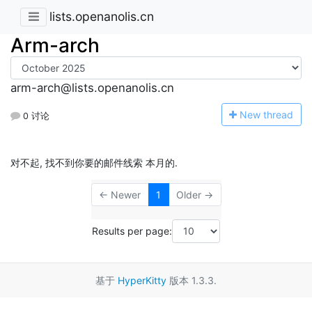
lists.openanolis.cn
Arm-arch
arm-arch@lists.openanolis.cn
N
ew thread
0 讨论
对不起, 找不到你要的邮件线索 本月的.
← Newer
1
Older →
Results per page:
基于
HyperKitty
版本 1.3.3.