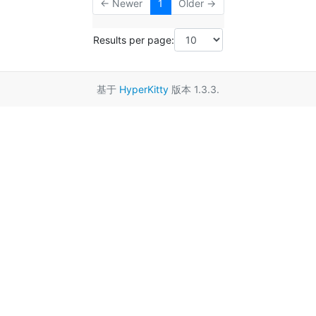
← Newer
1
Older →
Results per page:
基于
HyperKitty
版本 1.3.3.