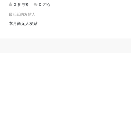
0 参与者
0 讨论
最活跃的发帖人
本月尚无人发贴.