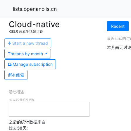
lists.openanolis.cn
Cloud-native
Recent
K8S及云原生话题讨论
最近活跃的讨
Start a n
ew thread
本月尚无讨论
Threads by
month
Manage s
ubscription
所有线索
活动概述
过去
30
天的发贴数.
之后的统计数据来自
过去
30
天: