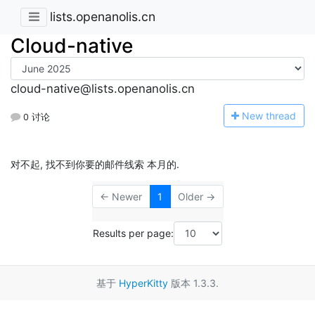
lists.openanolis.cn
Cloud-native
cloud-native@lists.openanolis.cn
N
ew thread
0 讨论
对不起, 找不到你要的邮件线索 本月的.
← Newer
1
Older →
Results per page:
基于
HyperKitty
版本 1.3.3.