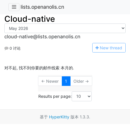
lists.openanolis.cn
Cloud-native
cloud-native@lists.openanolis.cn
N
ew thread
0 讨论
对不起, 找不到你要的邮件线索 本月的.
← Newer
1
Older →
Results per page:
基于
HyperKitty
版本 1.3.3.