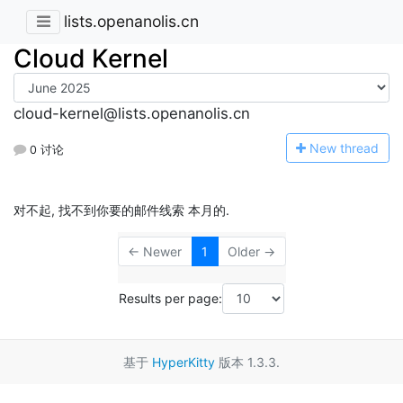
lists.openanolis.cn
Cloud Kernel
cloud-kernel@lists.openanolis.cn
N
ew thread
0 讨论
对不起, 找不到你要的邮件线索 本月的.
← Newer
1
Older →
Results per page:
基于
HyperKitty
版本 1.3.3.