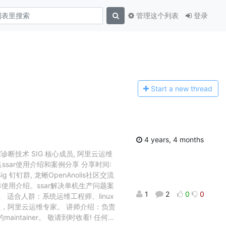
管理这个列表
登录
Start a n
ew thread
4 years, 4 months
区跟踪诊断技术 SIG 核心成员, 阿里云运维
sar使用介绍和案例分享 分享时间:
l Sig 钉钉群, 龙蜥OpenAnolis社区交流
指标使用介绍。ssar解决单机生产问题案
1
2
0
0
 适合人群：系统运维工程师、linux
员，阿里云运维专家。 讲师介绍：负责
ntainer。 敬请到时收看! 任何
…