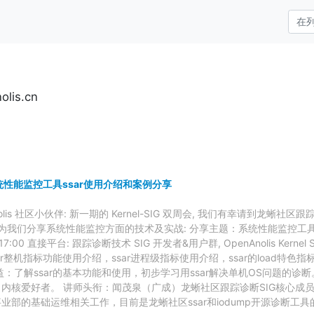
olis.cn
系统性能监控工具ssar使用介绍和案例分享
nAnolis 社区小伙伴: 新一期的 Kernel-SIG 双周会, 我们有幸请到龙蜥社
咖为我们分享系统性能监控方面的技术及实战: 分享主题：系统性能监控工具s
:00-17:00 直接平台: 跟踪诊断技术 SIG 开发者&用户群, OpenAnolis Kerne
ar整机指标功能使用介绍，ssar进程级指标使用介绍，ssar的load特色
：了解ssar的基本功能和使用，初步学习用ssar解决单机OS问题的诊断。
内核爱好者。 讲师头衔：闻茂泉（广成）龙蜥社区跟踪诊断SIG核心成
部的基础运维相关工作，目前是龙蜥社区ssar和iodump开源诊断工具的mai