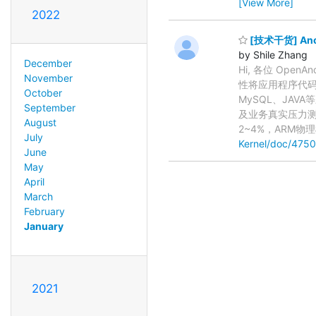
[View More]
2022
[技术干货] Ano
by Shile Zhang
December
Hi, 各位 OpenA
November
性将应用程序代码段 
October
MySQL、JAV
September
及业务真实压力测试
August
2~4%，ARM物理
July
Kernel/doc/47
June
May
April
March
February
January
2021