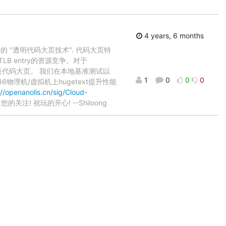
4 years, 6 months
s 社区自研的 "透明代码大页技术". 代码大页特
TLB entry的资源竞争。对于
t来代表代码大页。 我们在本地基准测试以
1
0
0
0
物理机/虚拟机上hugetext提升性能
://openanolis.cn/sig/Cloud-
注! 祝玩的开心! --Shiloong