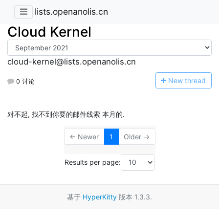
lists.openanolis.cn
Cloud Kernel
cloud-kernel@lists.openanolis.cn
N
ew thread
0 讨论
对不起, 找不到你要的邮件线索 本月的.
← Newer
1
Older →
Results per page:
基于
HyperKitty
版本 1.3.3.