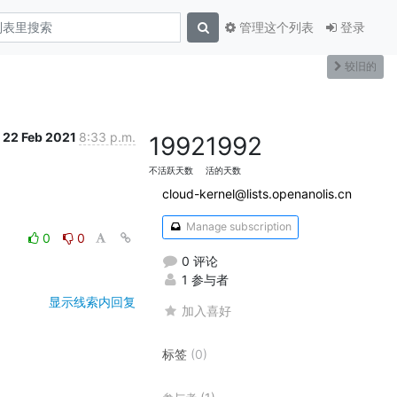
管理这个列表
登录
较旧的
22 Feb 2021
8:33 p.m.
1992
1992
不活跃天数
活的天数
cloud-kernel@lists.openanolis.cn
Manage subscription
0
0
0 评论
1 参与者
显示线索内回复
加入喜好
标签
(0)