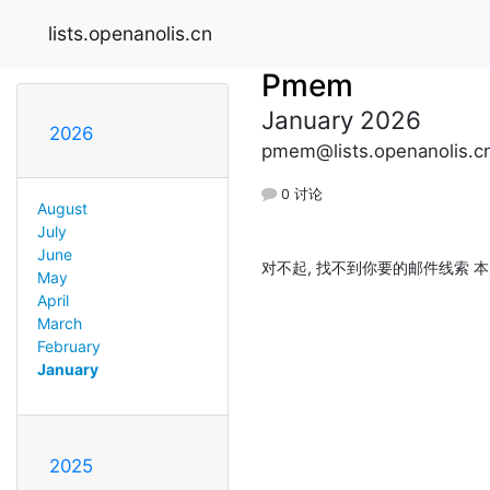
lists.openanolis.cn
Pmem
January 2026
2026
pmem@lists.openanolis.c
0 讨论
August
July
June
对不起, 找不到你要的邮件线索 本
May
April
March
February
January
2025