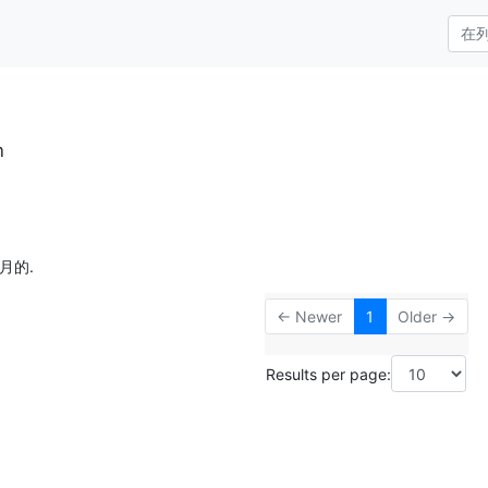
n
月的.
← Newer
1
Older →
Results per page: