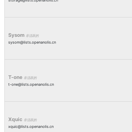
storage@lists.openanolis.cn
Sysom
非活跃的
sysom@lists.openanolis.cn
T-one
非活跃的
t-one@lists.openanolis.cn
Xquic
非活跃的
xquic@lists.openanolis.cn