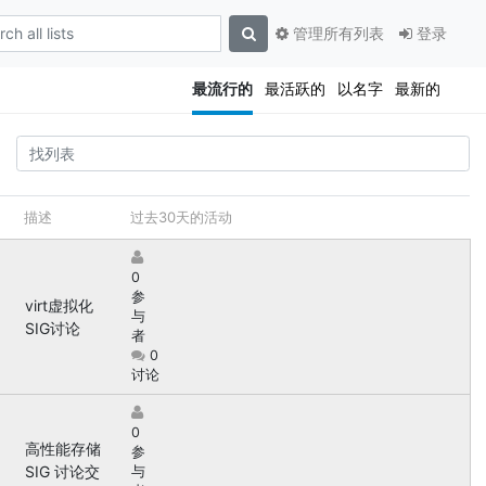
管理所有列表
登录
最流行的
最活跃的
以名字
最新的
描述
过去30天的活动
0
参
virt虚拟化
与
SIG讨论
者
0
讨论
0
高性能存储
参
SIG 讨论交
与