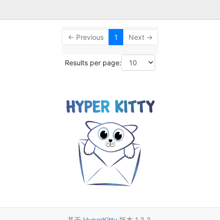
← Previous
1
Next →
Results per page:
基于
HyperKitty
版本 1.3.3.