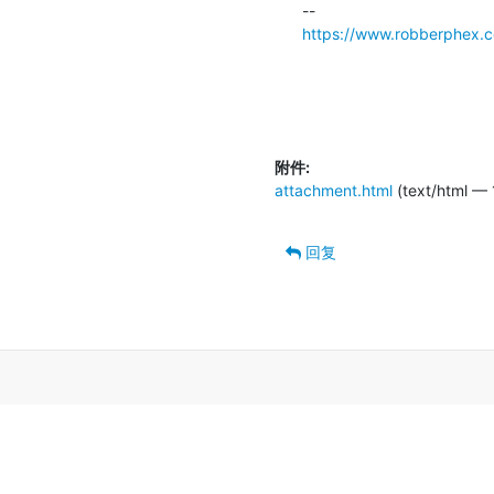
https://www.robberphex.
附件:
attachment.html
(text/html — 
回复