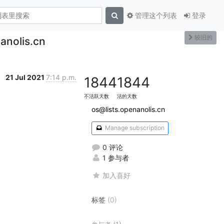
管理这个列表
登录
较旧的
nolis.cn
21 Jul 2021
7:14 p.m.
1844
1844
不活跃天数
活的天数
os@lists.openanolis.cn
Manage subscription
0 评论
1 参与者
加入喜好
标签
(0)