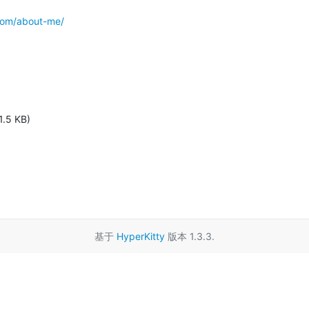
com/about-me/
1.5 KB)
基于
HyperKitty
版本 1.3.3.