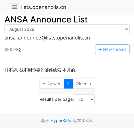
lists.openanolis.cn
ANSA Announce List
ansa-announce@lists.openanolis.cn
N
ew thread
0 讨论
对不起, 找不到你要的邮件线索 本月的.
← Newer
1
Older →
Results per page:
基于
HyperKitty
版本 1.3.3.